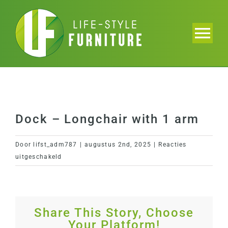
Ga
naar
inhoud
Tog
Nav
Home
Collectie
Dock – Longchair with 1 arm
Brochure
Door
lifst_adm787
|
augustus 2nd, 2025
|
Reacties
voor
uitgeschakeld
Projecten
Dock
–
Longchair
Over ons
with
Share This Story, Choose
1
Your Platform!