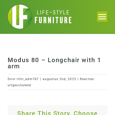
Ga
naar
inhoud
Tog
Nav
Home
Collectie
Modus 80 – Longchair with 1
arm
Brochure
Door
lifst_adm787
|
augustus 2nd, 2025
|
Reacties
Projecten
voor
uitgeschakeld
Modus
80
Over ons
–
Longchair
Share This Story, Choose