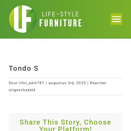
Ga
naar
inhoud
Tog
Nav
Home
Collectie
Tondo S
Brochure
Door
lifst_adm787
|
augustus 3rd, 2025
|
Reacties
voor
uitgeschakeld
Projecten
Tondo
S
Over ons
Share This Story, Choose
Your Platform!