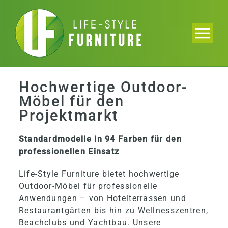
Skip
to
content
Tog
Nav
Home
Hochwertige Outdoor-
Möbel für den
Kollektion
Projektmarkt
Katalog
Standardmodelle in 94 Farben für den
professionellen Einsatz
Projekte
Life-Style Furniture bietet hochwertige
Outdoor-Möbel für professionelle
Anwendungen – von Hotelterrassen und
Über uns
Restaurantgärten bis hin zu Wellnesszentren,
Beachclubs und Yachtbau. Unsere