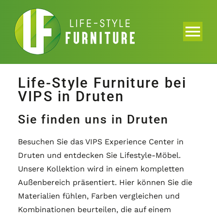
Skip
to
content
Tog
Nav
Home
Life-Style Furniture bei
VIPS in Druten
Kollektion
Sie finden uns in Druten
Katalog
Besuchen Sie das VIPS Experience Center in
Druten und entdecken Sie Lifestyle-Möbel.
Projekte
Unsere Kollektion wird in einem kompletten
Außenbereich präsentiert. Hier können Sie die
Über uns
Materialien fühlen, Farben vergleichen und
Kombinationen beurteilen, die auf einem